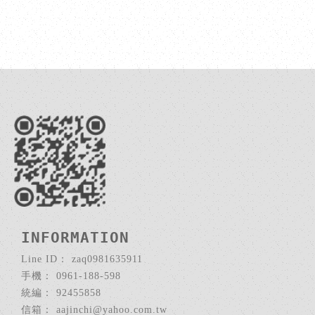
zaq0981635911
0961-188-598
92455858
aajinchi@yahoo.com.tw