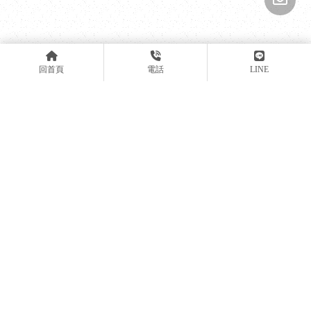
回首頁
電話
LINE
zaq0981635911
0961-188-598
92455858
aajinchi@yahoo.com.tw